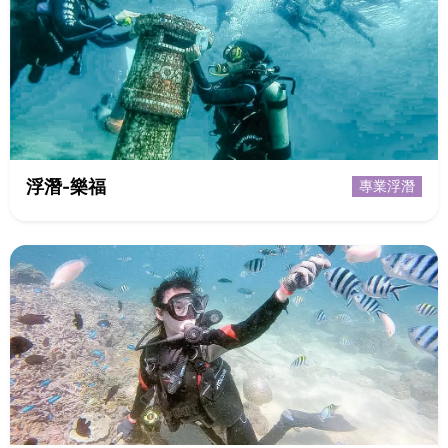
浮潛-樂福
專業浮潛