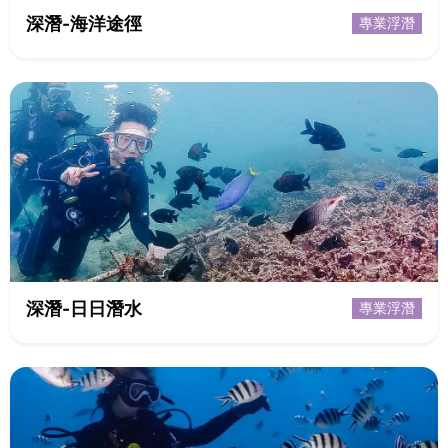
深潛-海洋途徑
專業浮潛
深潛-日日潛水
專業浮潛