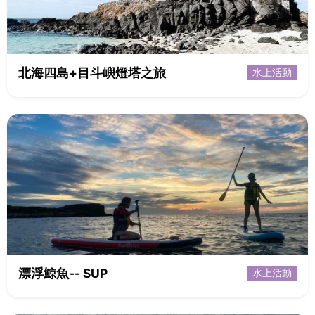
北海四島+目斗嶼燈塔之旅
水上活動
漂浮鯨魚-- SUP
水上活動