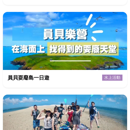
員貝耍廢島一日遊
水上活動