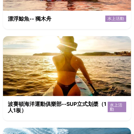
漂浮鯨魚-- 獨木舟
水上活動
波賽頓海洋運動俱樂部--SUP立式划槳（1
水上活
動
人1板）