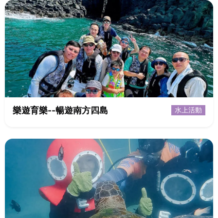
樂遊育樂--暢遊南方四島
水上活動