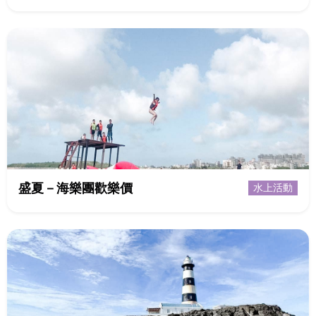
盛夏－海樂團歡樂價
水上活動