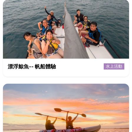
漂浮鯨魚-- 帆船體驗
水上活動