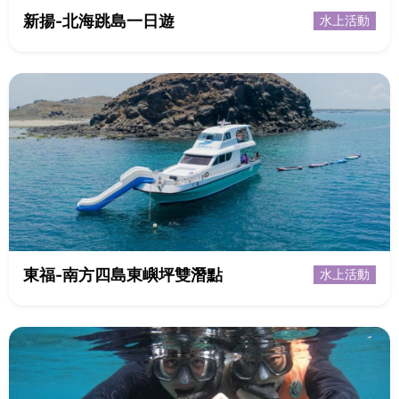
新揚-北海跳島一日遊
水上活動
東福-南方四島東嶼坪雙潛點
水上活動