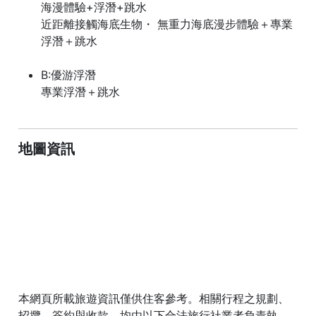
海漫體驗+浮潛+跳水
近距離接觸海底生物・ 無重力海底漫步體驗＋專業
浮潛＋跳水
B:優游浮潛
專業浮潛＋跳水
地圖資訊
本網頁所載旅遊資訊僅供住客參考。相關行程之規劃、
招攬、簽約與收款，均由以下合法旅行社業者負責執