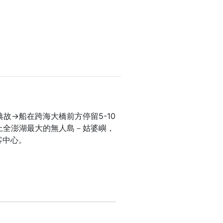
故→船在跨海大橋前方停留5-10
上全澎湖最大的無人島－姑婆嶼，
客中心。