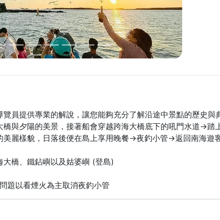
導覽員提供專業的解說，讓您能夠充分了解沿途中景點的歷史與典
大橋與夕陽的美景，接著船會穿越跨海大橋底下的吼門水道→踏
的美麗樣貌，日落後便在島上享用晚餐→夜釣小管→返回南海遊
大橋、鐵鉆嶼以及姑婆嶼 (登島)
序問題以看煙火為主取消夜釣小管