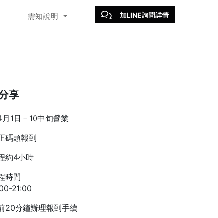
加LINE詢問詳情
需知說明
分享
4月1日－10中旬營業
正碼頭報到
程約4小時
程時間
:00-21:00
前20分鐘辦理報到手續