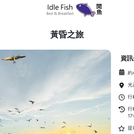
黃昏之旅
資訊
約
光
行
行
Next
17
提