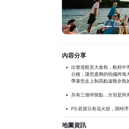
內容分享
出發巡航至大倉島，航程中
分鐘，讓您盡興的拍攝跨海
帶著您走上制高點遠眺全島
共有三個停留點，分別是跨海
PS:若當日有花火節，因時
地圖資訊