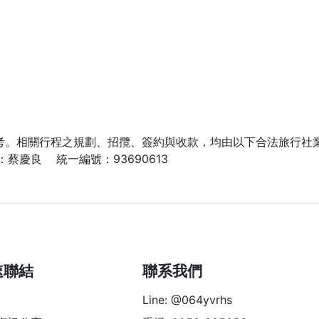
考。相關行程之規劃、招攬、簽約與收款，均由以下合法旅行社
蔡慶良 統一編號：93690613
速聯結
聯系我們
Line: @064yvrhs