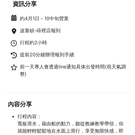
資訊分享
約4月1日－10中旬營業
波塞頓-蒔裡店報到
行程約2小時
提前20分鐘辦理報到手續
前一天專人會透過line通知具体出發時間(視天氣調
整)
內容分享
行程內容：
寬板滑水，藉由船的動力，聽從教練教學帶領，你
就能輕輕鬆鬆地在水面上滑行，享受無限快感，即